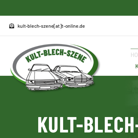
Zum
Inhalt
springen
kult-blech-szene[at]t-online.de
H
KULT-BLECH