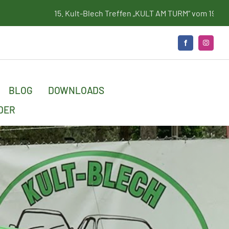
 Kult-Blech Treffen „KULT AM TURM“ vom 19. bis 21. Juni 2026
BLOG
DOWNLOADS
DER