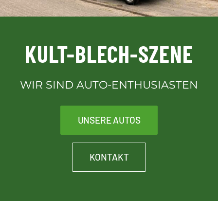
Downloads
KULT-BLECH-SZENE
Kontakt
WIR SIND AUTO-ENTHUSIASTEN
Kult-Blech-Shop für Vereinsmitglieder
UNSERE AUTOS
KONTAKT