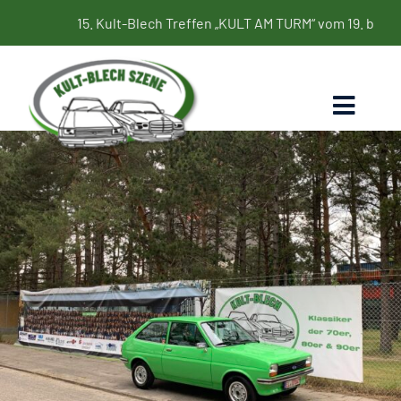
Zum
15. Kult-Blech Treffen „KULT AM TURM“ vom 19. bis 21. Juni 2
Inhalt
springen
Toggl
Naviga
Home
Termine
Bildergalerie
Kultbleche
Blog