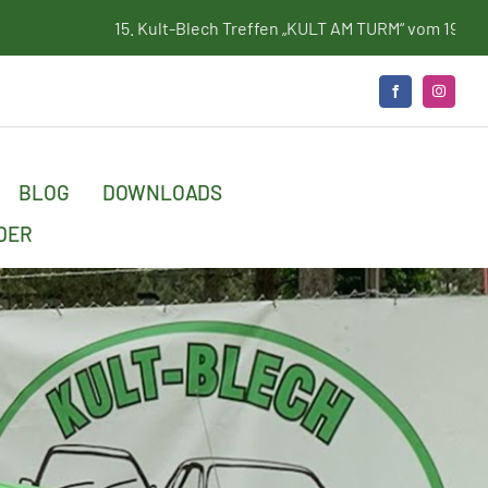
Kult-Blech Treffen „KULT AM TURM“ vom 19. bis 21. Juni 2026
BLOG
DOWNLOADS
DER