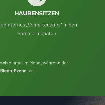
HAUBENSITZEN
lubinternes „
Come-together
“ in den
Sommermonaten
sch
einmal im Monat während der
-Blech-Szene
aus.