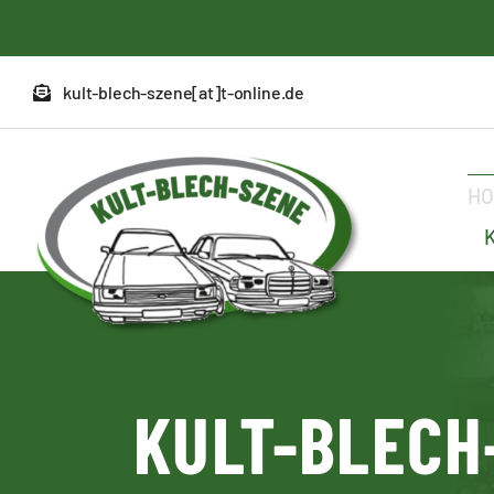
Zum
Inhalt
springen
kult-blech-szene[at]t-online.de
H
KULT-BLECH