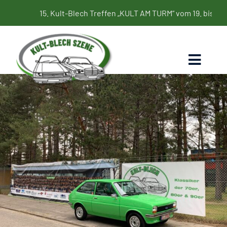
Zum
15. Kult-Blech Treffen „KULT AM TURM“ vom 19. bis 21. Juni 20
Inhalt
springen
Toggl
Naviga
Home
Termine
Bildergalerie
Kultbleche
Blog