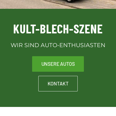
Downloads
KULT-BLECH-SZENE
Kontakt
WIR SIND AUTO-ENTHUSIASTEN
Kult-Blech-Shop für Vereinsmitglieder
UNSERE AUTOS
KONTAKT