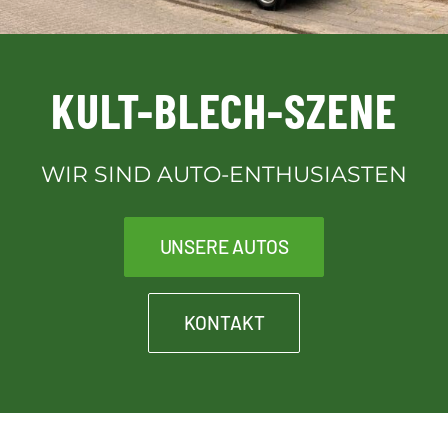
Downloads
KULT-BLECH-SZENE
Kontakt
WIR SIND AUTO-ENTHUSIASTEN
Kult-Blech-Shop für Vereinsmitglieder
UNSERE AUTOS
KONTAKT