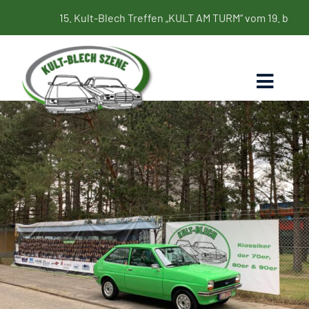
Zum
15. Kult-Blech Treffen „KULT AM TURM“ vom 19. bis 21. Juni 2
Inhalt
springen
Toggl
Naviga
Home
Termine
Bildergalerie
Kultbleche
Blog