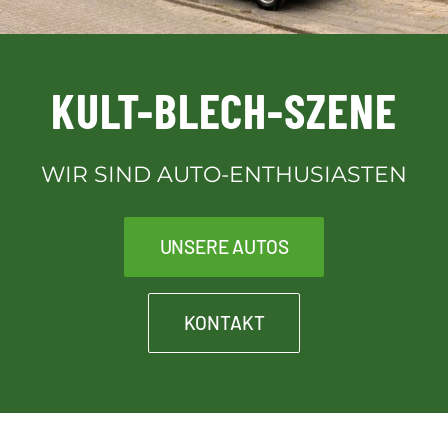
Downloads
KULT-BLECH-SZENE
Kontakt
WIR SIND AUTO-ENTHUSIASTEN
Kult-Blech-Shop für Vereinsmitglieder
UNSERE AUTOS
KONTAKT