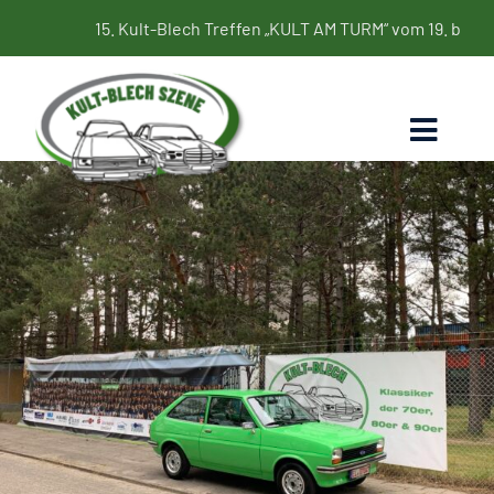
Zum
15. Kult-Blech Treffen „KULT AM TURM“ vom 19. bis 21. Juni 2
Inhalt
springen
Toggl
Naviga
Home
Termine
Bildergalerie
Kultbleche
Blog