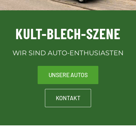
Downloads
KULT-BLECH-SZENE
Kontakt
WIR SIND AUTO-ENTHUSIASTEN
Kult-Blech-Shop für Vereinsmitglieder
UNSERE AUTOS
KONTAKT