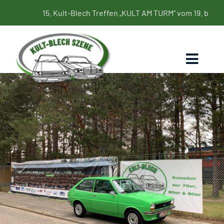
Zum
15. Kult-Blech Treffen „KULT AM TURM“ vom 19. bis 21. Juni 2
Inhalt
springen
Toggl
Naviga
Home
Termine
Bildergalerie
Kultbleche
Blog