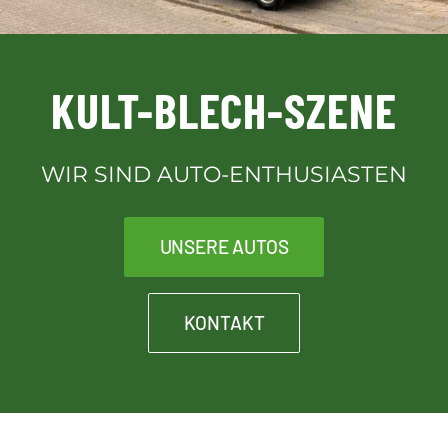
Downloads
KULT-BLECH-SZENE
Kontakt
WIR SIND AUTO-ENTHUSIASTEN
Kult-Blech-Shop für Vereinsmitglieder
UNSERE AUTOS
KONTAKT