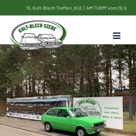
Zum
15. Kult-Blech Treffen „KULT AM TURM“ vom 19. bis 21. Juni 2
Inhalt
springen
Toggl
Naviga
Home
Termine
Bildergalerie
Kultbleche
Blog