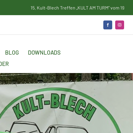
Kult-Blech Treffen „KULT AM TURM“ vom 19. bis 21. Juni 2026
BLOG
DOWNLOADS
DER