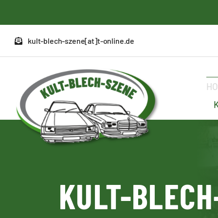
Zum
Inhalt
springen
kult-blech-szene[at]t-online.de
H
KULT-BLECH