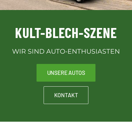
Downloads
KULT-BLECH-SZENE
Kontakt
WIR SIND AUTO-ENTHUSIASTEN
Kult-Blech-Shop für Vereinsmitglieder
UNSERE AUTOS
KONTAKT