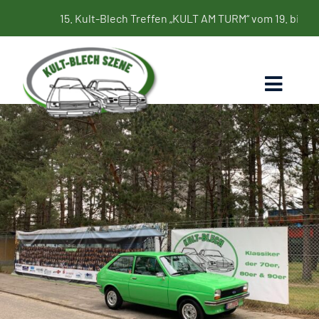
Zum
15. Kult-Blech Treffen „KULT AM TURM“ vom 19. bis 21. Juni 
Inhalt
springen
Toggl
Naviga
Home
Termine
Bildergalerie
Kultbleche
Blog