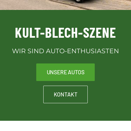
Downloads
KULT-BLECH-SZENE
Kontakt
WIR SIND AUTO-ENTHUSIASTEN
Kult-Blech-Shop für Vereinsmitglieder
UNSERE AUTOS
KONTAKT