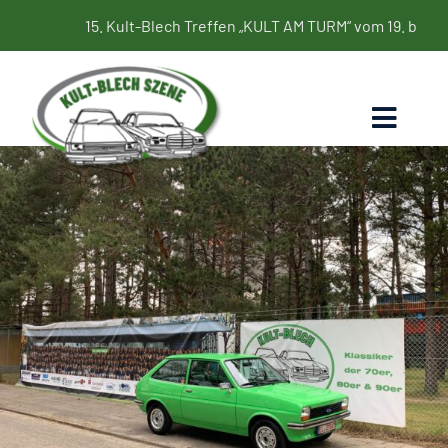
Zum
15. Kult-Blech Treffen „KULT AM TURM“ vom 19. bis 21. Juni 2
Inhalt
springen
Toggl
Naviga
Home
Termine
Bildergalerie
Kultbleche
Blog