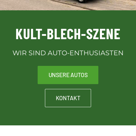
Downloads
KULT-BLECH-SZENE
Kontakt
WIR SIND AUTO-ENTHUSIASTEN
Kult-Blech-Shop für Vereinsmitglieder
UNSERE AUTOS
KONTAKT