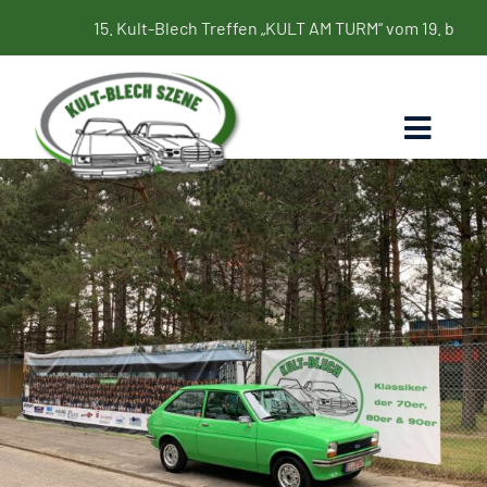
Zum
15. Kult-Blech Treffen „KULT AM TURM“ vom 19. bis 21. Juni 2
Inhalt
springen
Toggl
Naviga
Home
Termine
Bildergalerie
Kultbleche
Blog