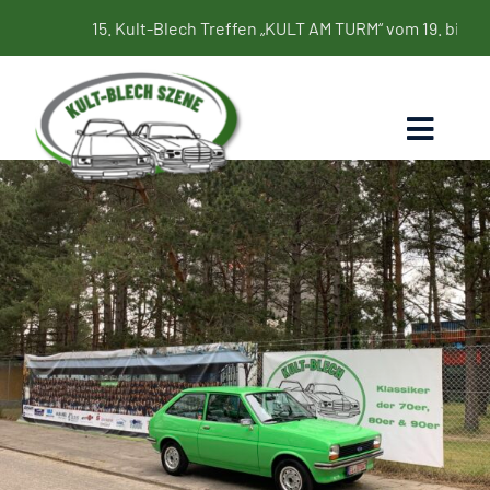
Zum
15. Kult-Blech Treffen „KULT AM TURM“ vom 19. bis 21. Juni 20
Inhalt
springen
Toggl
Naviga
Home
Termine
Bildergalerie
Kultbleche
Blog