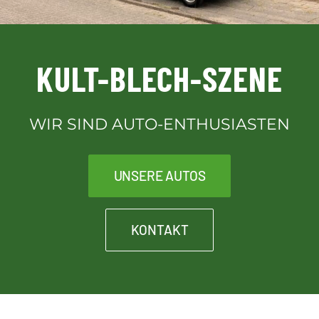
Downloads
KULT-BLECH-SZENE
Kontakt
WIR SIND AUTO-ENTHUSIASTEN
Kult-Blech-Shop für Vereinsmitglieder
UNSERE AUTOS
KONTAKT