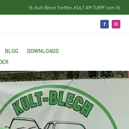
Kult-Blech Treffen „KULT AM TURM“ vom 19. bis 21. Juni 2026
BLOG
DOWNLOADS
DER