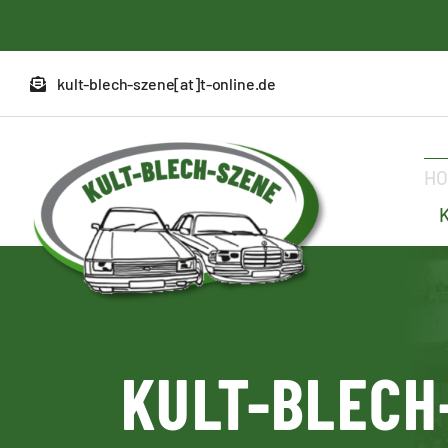
Zum
Inhalt
springen
kult-blech-szene[at]t-online.de
H
KULT-BLECH