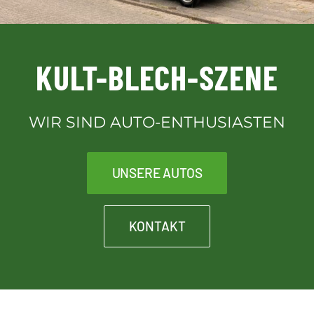
Downloads
KULT-BLECH-SZENE
Kontakt
WIR SIND AUTO-ENTHUSIASTEN
Kult-Blech-Shop für Vereinsmitglieder
UNSERE AUTOS
KONTAKT