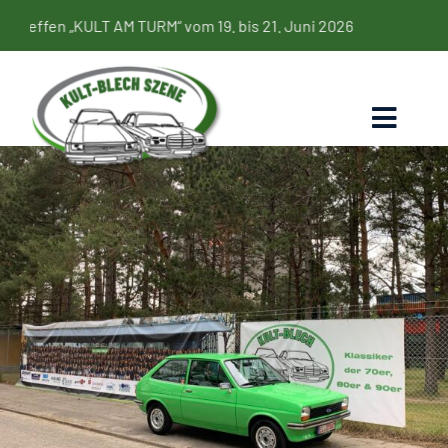
Zum
fen „KULT AM TURM“ vom 19. bis 21. Juni 2026
Inhalt
springen
Toggl
Naviga
Home
Termine
Bildergalerie
Kultbleche
Blog