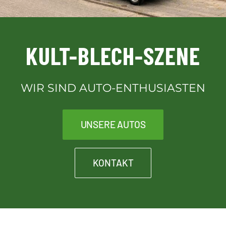
Downloads
KULT-BLECH-SZENE
Kontakt
WIR SIND AUTO-ENTHUSIASTEN
Kult-Blech-Shop für Vereinsmitglieder
UNSERE AUTOS
KONTAKT