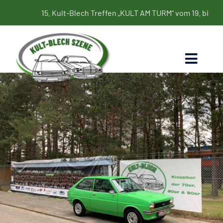
Zum
15. Kult-Blech Treffen „KULT AM TURM“ vom 19. bis 21. Juni 20
Inhalt
springen
Toggl
Naviga
Home
Termine
Bildergalerie
Kultbleche
Blog