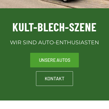
Downloads
KULT-BLECH-SZENE
Kontakt
WIR SIND AUTO-ENTHUSIASTEN
Kult-Blech-Shop für Vereinsmitglieder
UNSERE AUTOS
KONTAKT