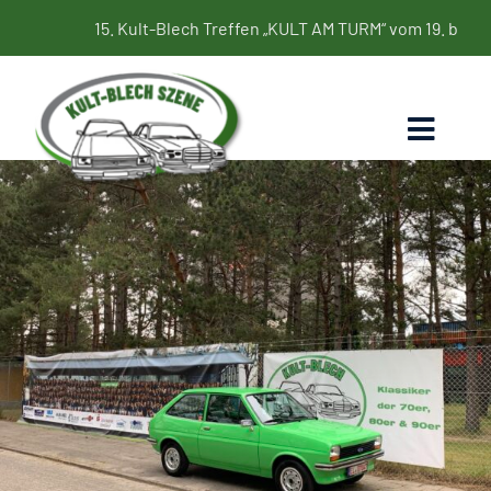
Zum
15. Kult-Blech Treffen „KULT AM TURM“ vom 19. bis 21. Juni 2
Inhalt
springen
Toggl
Naviga
Home
Termine
Bildergalerie
Kultbleche
Blog